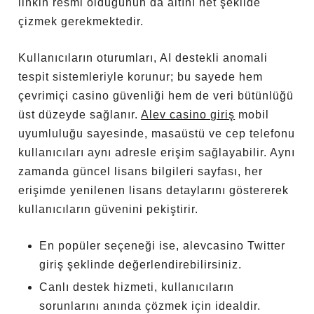
linkin resmi olduğunun da altını net şekilde
çizmek gerekmektedir.
Kullanıcıların oturumları, AI destekli anomali
tespit sistemleriyle korunur; bu sayede hem
çevrimiçi casino güvenliği hem de veri bütünlüğü
üst düzeyde sağlanır.
Alev casino giriş
mobil
uyumluluğu sayesinde, masaüstü ve cep telefonu
kullanıcıları aynı adresle erişim sağlayabilir. Aynı
zamanda güncel lisans bilgileri sayfası, her
erişimde yenilenen lisans detaylarını göstererek
kullanıcıların güvenini pekiştirir.
En popüler seçeneği ise, alevcasino Twitter
giriş şeklinde değerlendirebilirsiniz.
Canlı destek hizmeti, kullanıcıların
sorunlarını anında çözmek için idealdir.