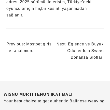
adresi 2025 sürümü ile erişim, Türkiye’deki
oyuncular için hiçbir kesinti yaşanmadan
sağlanır.
Post
Previous:
Mostbet giris
Next:
Eglence ve Buyuk
ile rahat merc
Oduller Icin Sweet
navigation
Bonanza Slotlari
WISNU MURTI TENUN IKAT BALI
Your best choice to get authentic Balinese weaving