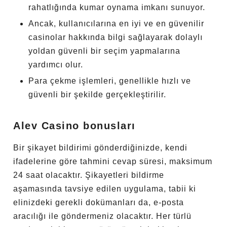
rahatlığında kumar oynama imkanı sunuyor.
Ancak, kullanıcılarına en iyi ve en güvenilir
casinolar hakkında bilgi sağlayarak dolaylı
yoldan güvenli bir seçim yapmalarına
yardımcı olur.
Para çekme işlemleri, genellikle hızlı ve
güvenli bir şekilde gerçekleştirilir.
Alev Casino bonusları
Bir şikayet bildirimi gönderdiğinizde, kendi
ifadelerine göre tahmini cevap süresi, maksimum
24 saat olacaktır. Şikayetleri bildirme
aşamasında tavsiye edilen uygulama, tabii ki
elinizdeki gerekli dokümanları da, e-posta
aracılığı ile göndermeniz olacaktır. Her türlü