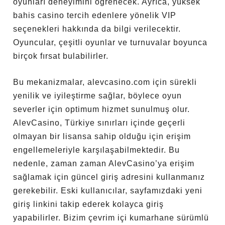
oyunları deneyimini öğrenecek. Ayrıca, yüksek
bahis casino tercih edenlere yönelik VIP
seçenekleri hakkında da bilgi verilecektir.
Oyuncular, çeşitli oyunlar ve turnuvalar boyunca
birçok fırsat bulabilirler.
Bu mekanizmalar, alevcasino.com için sürekli
yenilik ve iyileştirme sağlar, böylece oyun
severler için optimum hizmet sunulmuş olur.
AlevCasino, Türkiye sınırları içinde geçerli
olmayan bir lisansa sahip olduğu için erişim
engellemeleriyle karşılaşabilmektedir. Bu
nedenle, zaman zaman AlevCasino’ya erişim
sağlamak için güncel giriş adresini kullanmanız
gerekebilir. Eski kullanıcılar, sayfamızdaki yeni
giriş linkini takip ederek kolayca giriş
yapabilirler. Bizim çevrim içi kumarhane sürümlü