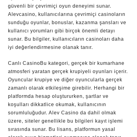
güvenli bir çevrimiçi oyun deneyimi sunar.
Alevcasino, kullanıcılarına çevrimiçi casinoların
sunduğu oyunlar, bonuslar, kazanma şansları ve
kullanıcı yorumları gibi birçok önemli detayı
sunar. Bu bilgiler, kullanıcıların casinoları daha
iyi değerlendirmesine olanak tanır.
Canlı CasinoBu kategori, gerçek bir kumarhane
atmosferi yaratan gerçek krupiyeli oyunları içerir.
Oyuncular krupiye ve diğer oyuncularla gerçek
zamanlı olarak etkileşime girebilir. Herhangi bir
platformda hesap oluştururken, şartlar ve
koşulları dikkatlice okumak, kullanıcının
sorumluluğudur. Alev Casino da dahil olmak
üzere, siteler genellikle bu bilgileri kayıt işlemi
sırasında sunar. Bu lisans, platformun yasal