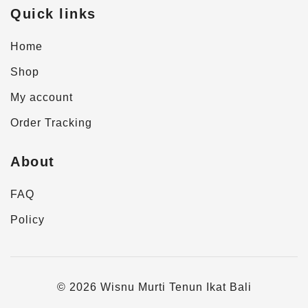
Quick links
Home
Shop
My account
Order Tracking
About
FAQ
Policy
© 2026 Wisnu Murti Tenun Ikat Bali