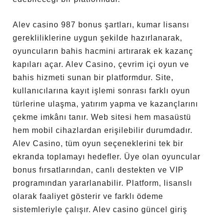
Alev casino 987 bonus şartları, kumar lisansı
gerekliliklerine uygun şekilde hazırlanarak,
oyuncuların bahis hacmini artırarak ek kazanç
kapıları açar. Alev Casino, çevrim içi oyun ve
bahis hizmeti sunan bir platformdur. Site,
kullanıcılarına kayıt işlemi sonrası farklı oyun
türlerine ulaşma, yatırım yapma ve kazançlarını
çekme imkânı tanır. Web sitesi hem masaüstü
hem mobil cihazlardan erişilebilir durumdadır.
Alev Casino, tüm oyun seçeneklerini tek bir
ekranda toplamayı hedefler. Üye olan oyuncular
bonus fırsatlarından, canlı destekten ve VIP
programından yararlanabilir. Platform, lisanslı
olarak faaliyet gösterir ve farklı ödeme
sistemleriyle çalışır. Alev casino güncel giriş