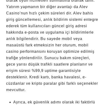
olarak oyun hizmetleri sunmasına olanak tanır.
Yatırım yapmanın bir diğer avantajı da Alev
Casino’nun hızlı çekim süreleri dir. Alev bahis
giriş güncellemesi, anlık bildirim sistemi entegre
ederek tüm kullanıcıları güncel giriş adresi
hakkında e-posta ve uygulama içi bildirimlerle
anlık bilgilendirir. Bu sayede mobil veya
masaüstü fark etmeksizin her oturum, mobil
casino performansını koruyan optimize edilmiş
trafiğe yönlendirilir. Sunucu bakım süreçleri,
gece yarısı düşük trafikli saatlere planlanır ve
erişim süresi %99,9 uptime garantisiyle
desteklenir. Kredi kartı, banka havalesi, e-
cüzdanlar ve kripto paralar gibi farklı seçenekler
mevcuttur.
Ayrıca, ek güvenlik adımı olarak iki faktörlü