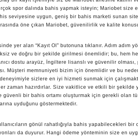
 birçok spor dalında bahis yapmak isteyin; Mariobet size 
is seviyesine uygun, geniş bir bahis marketi sunan site
i arasında öne çıkan Mariobet, güvenilirlik ve kalite konu
sinde yer alan “Kayıt Ol” butonuna tıklanır. Adım adım yö
iksiz ve doğru bir şekilde girilmesi önemlidir; bu, hem h
cı dostu arayüz, İngiltere lisanslı ve güvenilir olması, 
sı. Müşteri memnuniyeti bizim için önemlidir ve bu neden
eneyimiyle sizlere en iyi hizmeti sunmak için çalışmaktad
zaman hazırdırlar. Size vakitlice ve etkili bir şekilde y
e güvenli bir bahis ortamı oluşturmak için gerekli olan tü
arına uyduğunu göstermektedir.
ullanıcıların gönül rahatlığıyla bahis yapabilecekleri bir
syonları da duyurur. Hangi ödeme yönteminin size en uy