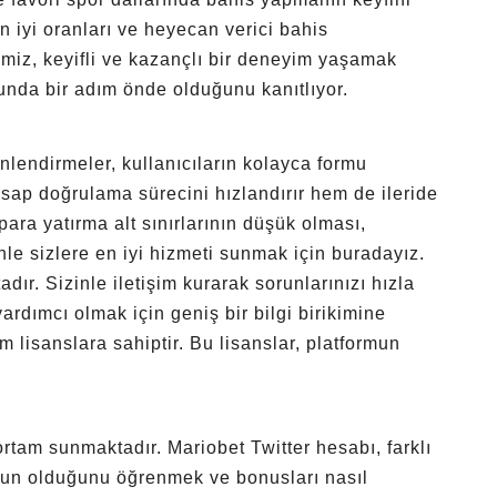
en iyi oranları ve heyecan verici bahis
miz, keyifli ve kazançlı bir deneyim yaşamak
sunda bir adım önde olduğunu kanıtlıyor.
nlendirmeler, kullanıcıların kolayca formu
esap doğrulama sürecini hızlandırır hem de ileride
para yatırma alt sınırlarının düşük olması,
le sizlere en iyi hizmeti sunmak için buradayız.
ır. Sizinle iletişim kurarak sorunlarınızı hızla
ardımcı olmak için geniş bir bilgi birikimine
m lisanslara sahiptir. Bu lisanslar, platformun
 ortam sunmaktadır. Mariobet Twitter hesabı, farklı
gun olduğunu öğrenmek ve bonusları nasıl