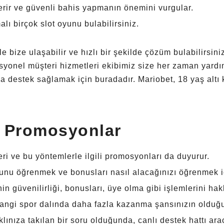
verir ve güvenli bahis yapmanın önemini vurgular.
ı birçok slot oyunu bulabilirsiniz.
e bize ulaşabilir ve hızlı bir şekilde çözüm bulabilirsin
syonel müşteri hizmetleri ekibimiz size her zaman yardı
a destek sağlamak için buradadır. Mariobet, 18 yaş altı 
 Promosyonlar
ri ve bu yöntemlerle ilgili promosyonları da duyurur.
 öğrenmek ve bonusları nasıl alacağınızı öğrenmek için
n güvenilirliği, bonusları, üye olma gibi işlemlerini hak
angi spor dalında daha fazla kazanma şansınızın olduğun
ınıza takılan bir soru olduğunda, canlı destek hattı aracıl