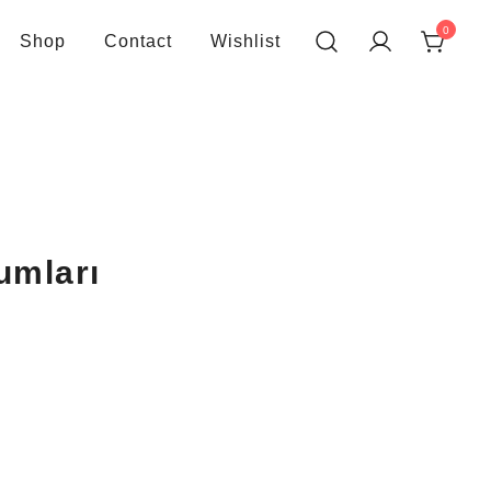
0
Shop
Contact
Wishlist
umları