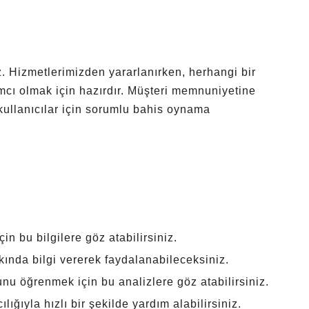
iz. Hizmetlerimizden yararlanırken, herhangi bir
mcı olmak için hazırdır. Müşteri memnuniyetine
kullanıcılar için sorumlu bahis oynama
 bu bilgilere göz atabilirsiniz.
kında bilgi vererek faydalanabileceksiniz.
u öğrenmek için bu analizlere göz atabilirsiniz.
ığıyla hızlı bir şekilde yardım alabilirsiniz.